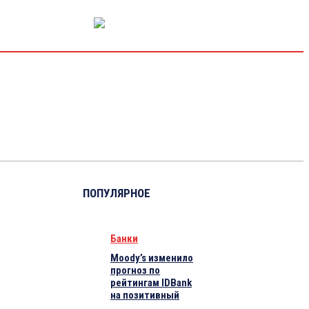
РЫНОК КАПИТАЛА
ЭКОНОМИКА
КРИПТО
ИНТЕРВЬЮ
ПОПУЛЯРНОЕ
Банки
Moody’s изменило
прогноз по
рейтингам IDBank
на позитивный