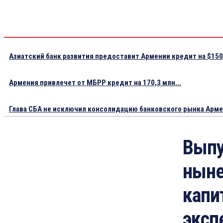
Азиатский банк развития предоставит Армении кредит на $150.
Армения привлечет от МБРР кредит на 170,3 млн...
Глава СБА не исключил консолидацию банковского рынка Арм
Выпу
ныне
капи
эксп