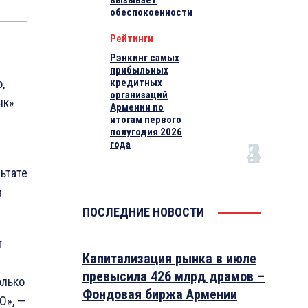
вызывает
обеспокоенности
Рейтинги
Рэнкинг самых
прибыльных
,
кредитных
организаций
нк»
Армении по
итогам первого
полугодия 2026
года
ьтате
в
ПОСЛЕДНИЕ НОВОСТИ
т
Капитализация рынка в июле
превысила 426 млрд драмов –
олько
Фондовая биржа Армении
O», —