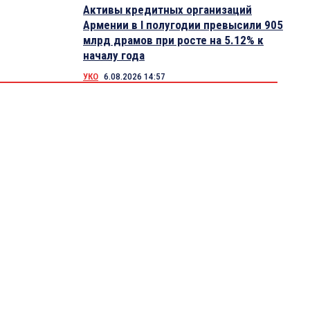
Активы кредитных организаций
Армении в I полугодии превысили 905
млрд драмов при росте на 5.12% к
началу года
УКО
6.08.2026 14:57