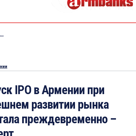
..
ении
ск IPO в Армении при
шнем развитии рынка
тала преждевременно –
ерт