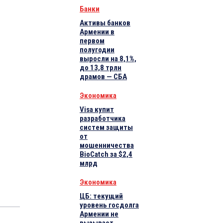
Банки
Активы банков
Армении в
первом
полугодии
выросли на 8,1%,
до 13,8 трлн
драмов — СБА
Экономика
Visa купит
разработчика
систем защиты
от
мошенничества
BioCatch за $2,4
млрд
Экономика
ЦБ: текущий
уровень госдолга
Армении не