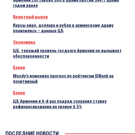
Армении составлял 366,8 драма против 384,1 драма
годом ранее
Валютный рынок
Курсы евро, доллара и рубля к армянскому драму
понизились – данные ЦБ
Экономика
ЦБ: текущий уровень госдолга Армении не вызывает
обеспокоенности
Банки
Moody’s изменило прогноз по рейтингам IDBank на
позитивный
Банки
ЦБ Армении в 6-й раз подряд сохранил ставку
рефинансирования на уровне 6.5%
ПОСЛЕДНИЕ НОВОСТИ