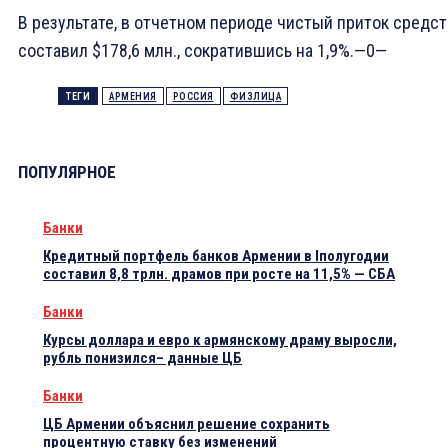
В результате, в отчетном периоде чистый приток средст
составил $178,6 млн., сократившись на 1,9%.—0—
ТЕГИ
АРМЕНИЯ
РОССИЯ
ФИЗЛИЦА
ПОПУЛЯРНОЕ
Банки
Кредитный портфель банков Армении в Iполугодии
составил 8,8 трлн. драмов при росте на 11,5% — СБА
Банки
Курсы доллара и евро к армянскому драму выросли,
рубль понизился– данные ЦБ
Банки
ЦБ Армении объяснил решение сохранить
процентную ставку без изменений