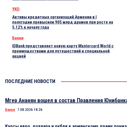
УКО
Активы кредитных организаций Армении в I
полугодии превысили 905 млрд драмов при росте на
5.12% к началу года
Банки
IDBank представляет новую карту Mastercard World с
преимуществами для путешествий и специальной
акцией
ПОСЛЕДНИЕ НОВОСТИ
Мгер Ананян вошел в состав Правления Юнибанк
Банки
7.08.2026 18:26
Курсы евро, доллара и рубля к армянскому драму пониз