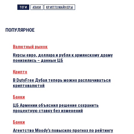
ТЕГИ
АТАКИ
КРИПТОМАЙНЕРЫ
ПОПУЛЯРНОЕ
Валютный рынок
Курсы евро, доллара и рубля к армянскому драму
понизились – данные ЦБ
Крипто
В DutyFree Дубая теперь можно расплачиваться
криптовалютой
Банки
ЦБ Армении объяснил решение сохранить
процентную ставку без изменений
Банки
Агентство Moody’s повысило прогноз по рейтингу