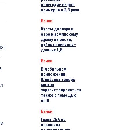
полугодие вырос
примерно в 2,3 раза
Банки
Курсы доллара и
евро к армянскому
2
драму выросли,
рубль понизился–
N21
данные ЦБ
.
Банки
й
В мобильном
приложении
Юнибанка теперь
ил
можно
зарегистрироваться
также с помощью
imID
Банки
Глава СБА не
ле
исключил