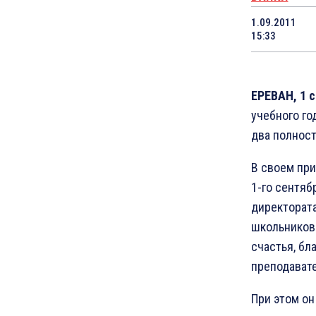
1.09.2011
15:33
ЕРЕВАН, 1 
учебного г
два полност
В своем пр
1-го сентяб
директората
школьников 
счастья, бл
преподавате
При этом он