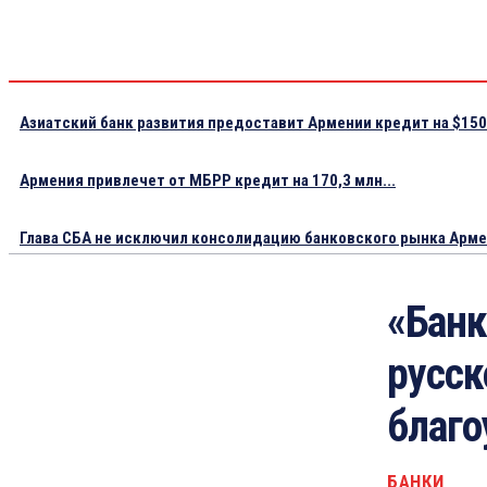
Азиатский банк развития предоставит Армении кредит на $150.
Армения привлечет от МБРР кредит на 170,3 млн...
Глава СБА не исключил консолидацию банковского рынка Арм
«Банк
русск
благо
БАНКИ