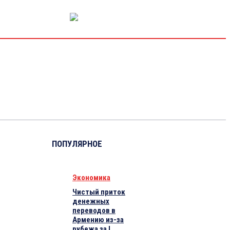
РЫНОК КАПИТАЛА
ЭКОНОМИКА
КРИПТО
ИНТЕРВЬЮ
ПОПУЛЯРНОЕ
Экономика
Чистый приток
денежных
переводов в
Армению из-за
рубежа за I