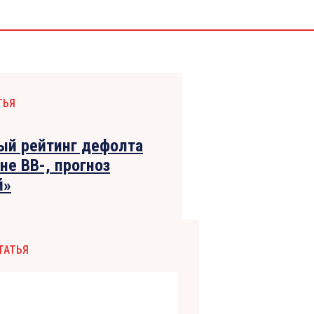
ТЬЯ
ый рейтинг дефолта
не BB-, прогноз
й»
ТАТЬЯ