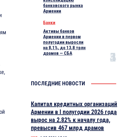
консолидацию
банковского рынка
Армении
и
Банки
Активы банков
иям
Армении в первом
полугодии выросли
на 8,1%, до 13,8 трлн
драмов — СБА
а
е,
ПОСЛЕДНИЕ НОВОСТИ
Капитал кредитных организаций
Армении в I полугодии 2026 года
ой
вырос на 2.82% к началу года,
превысив 467 млрд драмов