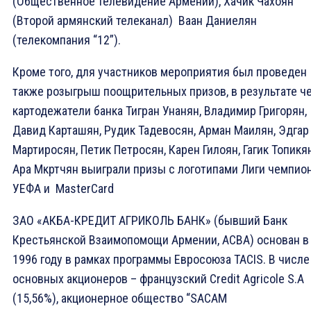
(Общественное телевидение Армении), Хачик Чахоян
(Второй армянский телеканал) Ваан Даниелян
(телекомпания “12”).
Кроме того, для участников мероприятия был проведен
также розыгрыш поощрительных призов, в результате ч
картодежатели банка Тигран Унанян, Владимир Григорян,
Давид Карташян, Рудик Тадевосян, Арман Маилян, Эдгар
Мартиросян, Петик Петросян, Карен Гилоян, Гагик Топикя
Ара Мкртчян выиграли призы с логотипами Лиги чемпио
УЕФА и MasterCard
ЗАО «АКБА-КРЕДИТ АГРИКОЛЬ БАНК» (бывший Банк
Крестьянской Взаимопомощи Армении, ACBA) основан в
1996 году в рамках программы Евросоюза TACIS. В числе
основных акционеров – французский Credit Agricole S.A
(15,56%), акционерное общество “SACAM