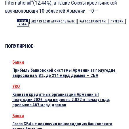
International”(12.44%), а также Союзы крестьянской
взаимопомощи 10 областей Армении. —0—
ТЕГИ
АКБА КРЕДИТ АГРИКОЛЬ БАНК
КАРТОДЕРЖАТЕЛИ
ПУТЕВКИ
УЕФА
ПОПУЛЯРНОЕ
Банки
Прибыль банковской системы Армении за полугодие
выросла на 6,8%, до 214 млрд драмов — СБА
УКО
Капитал кредитных организаций Армении в I
полугодии 2026 года вырос на 2.82% к началу года,
превысив 467 млрд драмов
Банки
Глава СБА не исключил консолидацию банковского