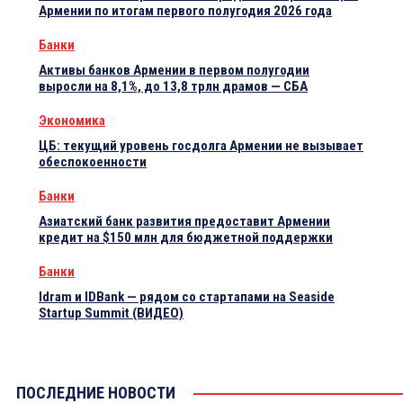
Армении по итогам первого полугодия 2026 года
Банки
Активы банков Армении в первом полугодии
выросли на 8,1%, до 13,8 трлн драмов — СБА
Экономика
ЦБ: текущий уровень госдолга Армении не вызывает
обеспокоенности
Банки
Азиатский банк развития предоставит Армении
кредит на $150 млн для бюджетной поддержки
Банки
Idram и IDBank — рядом со стартапами на Seaside
Startup Summit (ВИДЕО)
ПОСЛЕДНИЕ НОВОСТИ