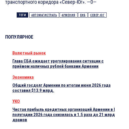
транспортного коридора «Север-Юг». —0—
ТЕГИ
АВТОМАГИСТРАЛЬ
АРМЕНИЯ
ЕИБ
СЕВЕР-ЮГ
ПОПУЛЯРНОЕ
Валютный рынок
Глава СБА ожидает урегулирования ситуации с
приёмом наличных рублей банками Армении
Экономика
Общий госдолг Армении по итогам июня 2026 года
составил $13.9 млрд.
УКО
Чистая прибыль кредитных организаций Армении в I
полугодии 2026 года снизилась в 1.5 раза до 21 млрд
драмов