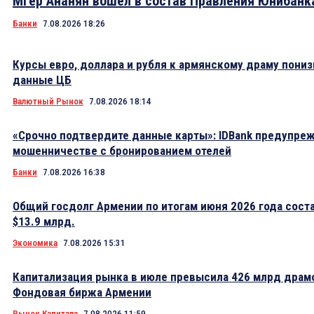
Мгер Ананян вошел в состав Правления Юнибанк
Банки
7.08.2026 18:26
Курсы евро, доллара и рубля к армянскому драму пониз
данные ЦБ
Валютный Рынок
7.08.2026 18:14
«Срочно подтвердите данные карты»: IDBank предупре
мошенничестве с бронированием отелей
Банки
7.08.2026 16:38
Общий госдолг Армении по итогам июня 2026 года сост
$13.9 млрд.
Экономика
7.08.2026 15:31
Капитализация рынка в июле превысила 426 млрд драм
Фондовая биржа Армении
Рынок Капитала
7.08.2026 11:59