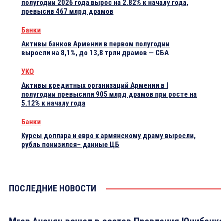
полугодии 2026 года вырос на 2.82% к началу года,
превысив 467 млрд драмов
Банки
Активы банков Армении в первом полугодии
выросли на 8,1%, до 13,8 трлн драмов — СБА
УКО
Активы кредитных организаций Армении в I
полугодии превысили 905 млрд драмов при росте на
5.12% к началу года
Банки
Курсы доллара и евро к армянскому драму выросли,
рубль понизился– данные ЦБ
ПОСЛЕДНИЕ НОВОСТИ