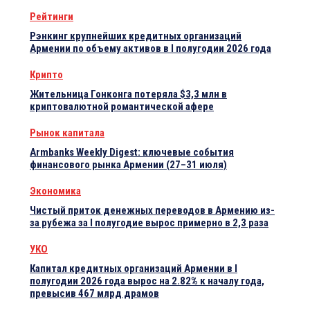
Рейтинги
Рэнкинг крупнейших кредитных организаций
Армении по объему активов в I полугодии 2026 года
Крипто
Жительница Гонконга потеряла $3,3 млн в
криптовалютной романтической афере
Рынок капитала
Armbanks Weekly Digest: ключевые события
финансового рынка Армении (27–31 июля)
Экономика
Чистый приток денежных переводов в Армению из-
за рубежа за I полугодие вырос примерно в 2,3 раза
УКО
Капитал кредитных организаций Армении в I
полугодии 2026 года вырос на 2.82% к началу года,
превысив 467 млрд драмов