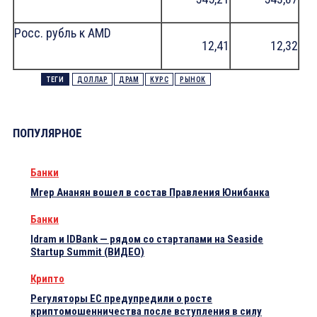
Росс. рубль к AMD
12,41
12,32
ТЕГИ
ДОЛЛАР
ДРАМ
КУРС
РЫНОК
ПОПУЛЯРНОЕ
Банки
Мгер Ананян вошел в состав Правления Юнибанка
Банки
Idram и IDBank — рядом со стартапами на Seaside
Startup Summit (ВИДЕО)
Крипто
Регуляторы ЕС предупредили о росте
криптомошенничества после вступления в силу