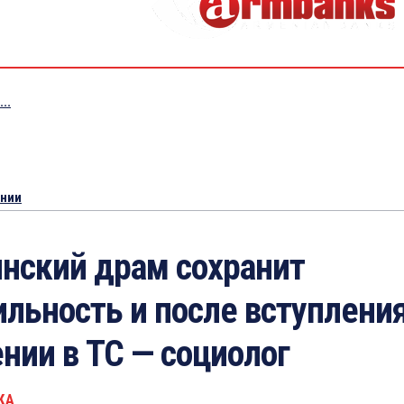
..
ении
нский драм сохранит
ильность и после вступлени
нии в ТС — социолог
КА