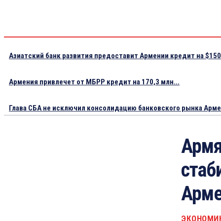
Азиатский банк развития предоставит Армении кредит на $150.
Армения привлечет от МБРР кредит на 170,3 млн...
Глава СБА не исключил консолидацию банковского рынка Арм
Армя
стаб
Арме
ЭКОНОМИ