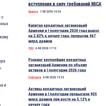
вступления в силу требований MiCA
Крипто
7.08.2026 10:36
 с
онных
Капитал кредитных организаций
Армении в I полугодии 2026 года вырос
на 2.82% к началу года, превысив 467
скому
млрд драмов
УКО
6.08.2026 17:13
Рэнкинг крупнейших кредитных
ура
организаций Армении по объему
ь
активов в I полугодии 2026 года
Рейтинги
6.08.2026 15:35
на и
Активы кредитных организаций
Армении в I полугодии превысили 905
млрд драмов при росте на 5.12% к
началу года
в