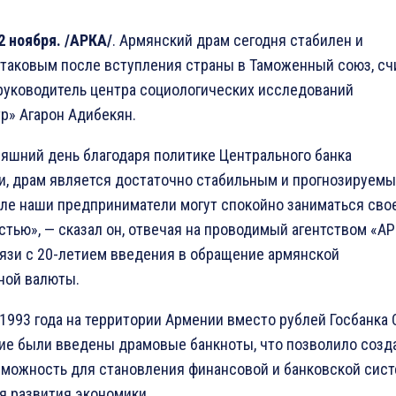
2 ноября. /АРКА/
. Армянский драм сегодня стабилен и
 таковым после вступления страны в Таможенный союз, сч
 руководитель центра социологических исследований
р» Агарон Адибекян.
няшний день благодаря политике Центрального банка
и, драм является достаточно стабильным и прогнозируемы
ле наши предприниматели могут спокойно заниматься сво
стью», — сказал он, отвечая на проводимый агентством «А
вязи с 20-летием введения в обращение армянской
ной валюты.
 1993 года на территории Армении вместо рублей Госбанка
ие были введены драмовые банкноты, что позволило созда
зможность для становления финансовой и банковской сист
я развития экономики.