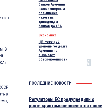
Глава Союза
банков Армении
назвал спорным
повышение
итает
налога на
дивиденды
банков до 15%
Экономика
ЦБ: текущий
уровень госдолга
м. В
Армении не
вызывает
ей
обеспокоенности
РКА»
ПОСЛЕДНИЕ НОВОСТИ
 СССР
ть в
Регуляторы ЕС предупредили о
емы,
росте криптомошенничества после