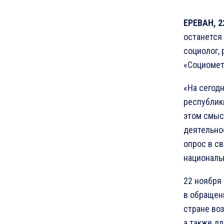
ЕРЕВАН, 2
останется
социолог,
«Социомет
«На сегод
республик
этом смыс
деятельно
опрос в с
националь
22 ноября
в обращен
стране во
а также дл