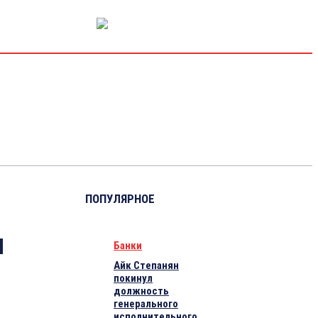
РЫНОК КАПИТАЛА
ЭКОНОМИКА
КРИПТО
ИНТЕРВЬЮ
ПОПУЛЯРНОЕ
я
Банки
Айк Степанян
покинул
должность
генерального
исполнительного