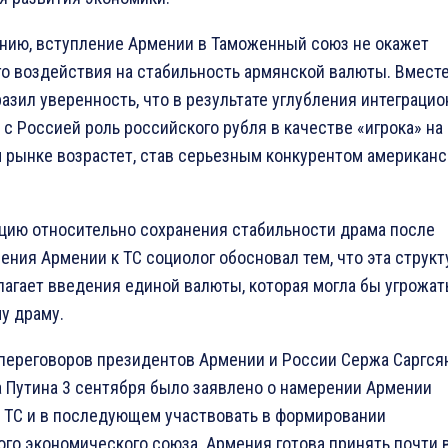
ению, вступление Армении в Таможенный союз не окажет
го воздействия на стабильность армянской валюты. Вместе
азил уверенность, что в результате углубления интеграци
с Россией роль российского рубля в качестве «игрока» на
 рынке возрастет, став серьезным конкурентом американ
цию относительно сохранения стабильности драма после
ения Армении к ТС социолог обосновал тем, что эта структ
лагает введения единой валюты, которая могла бы угрожат
у драму.
 переговоров президентов Армении и России Сержа Саргся
 Путина 3 сентября было заявлено о намерении Армении
в ТС и в последующем участвовать в формировании
ого экономического союза. Армения готова принять почти 