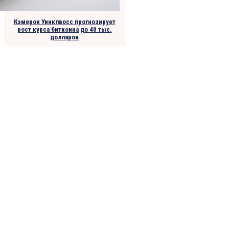
Кэмерон Уинклвосс прогнозирует
рост курса биткоина до 40 тыс.
долларов