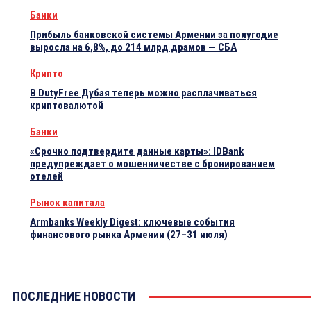
Банки
Прибыль банковской системы Армении за полугодие
выросла на 6,8%, до 214 млрд драмов — СБА
Крипто
В DutyFree Дубая теперь можно расплачиваться
криптовалютой
Банки
«Срочно подтвердите данные карты»: IDBank
предупреждает о мошенничестве с бронированием
отелей
Рынок капитала
Armbanks Weekly Digest: ключевые события
финансового рынка Армении (27–31 июля)
ПОСЛЕДНИЕ НОВОСТИ