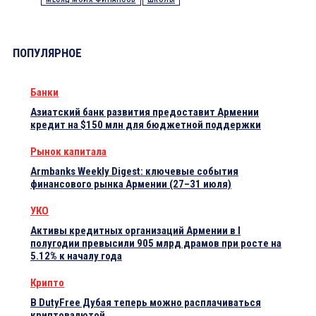
ПОПУЛЯРНОЕ
Банки
Азиатский банк развития предоставит Армении
кредит на $150 млн для бюджетной поддержки
Рынок капитала
Armbanks Weekly Digest: ключевые события
финансового рынка Армении (27–31 июля)
УКО
Активы кредитных организаций Армении в I
полугодии превысили 905 млрд драмов при росте на
5.12% к началу года
Крипто
В DutyFree Дубая теперь можно расплачиваться
криптовалютой