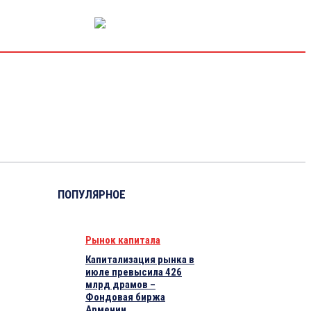
РЫНОК КАПИТАЛА
ЭКОНОМИКА
КРИПТО
ИНТЕРВЬЮ
ПОПУЛЯРНОЕ
Рынок капитала
Капитализация рынка в
июле превысила 426
млрд драмов –
Фондовая биржа
Армении