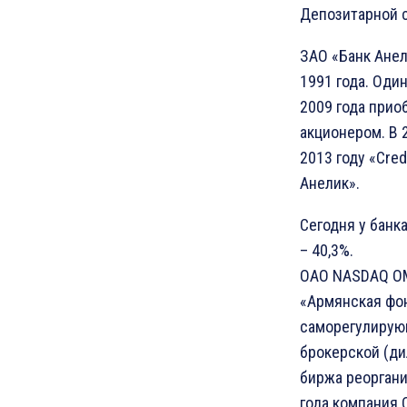
Депозитарной 
ЗАО «Банк Анел
1991 года. Один
2009 года прио
акционером. В 2
2013 году «Cre
Анелик».
Сегодня у банка
– 40,3%.
ОАО NASDAQ OM
«Армянская фон
саморегулирую
брокерской (ди
биржа реоргани
года компания