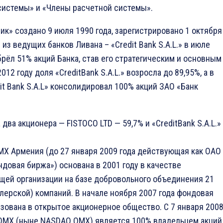
системы» и «Члены расчетной системы».
ик» создано 9 июля 1990 года, зарегистрировано 1 октября
 из ведущих банков Ливана – «Credit Bank S.A.L.» в июле
брёл 51% акций Банка, став его стратегическим и основным
012 году доля «CreditBank S.A.L.» возросла до 89,95%, а в
dit Bank S.A.L» консолидировал 100% акций ЗАО «Банк
 два акционера — FISTOCO LTD — 59,7% и «CreditBank S.A.L.»
X Армения (до 27 января 2009 года действующая как ОАО
довая биржа») основана в 2001 году в качестве
щей организации на базе добровольного объединения 21
лерской) компаний. В начале ноября 2007 года фондовая
зована в открытое акционерное общество. С 7 января 200
 ОМХ (ныне NASDAQ OMX) является 100% владельцем акций