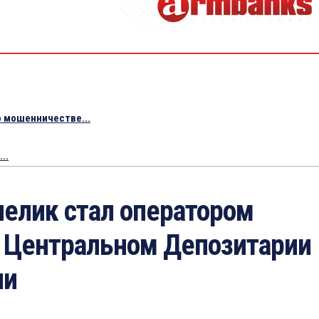
 мошенничестве...
..
нелик стал оператором
в Центральном Депозитарии
ии