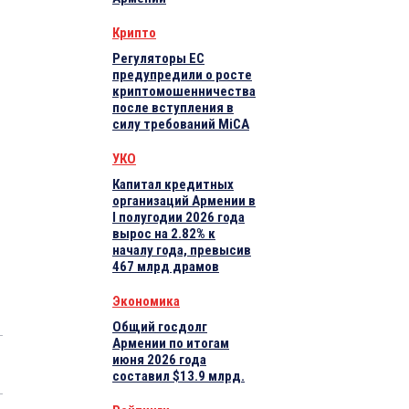
Крипто
Регуляторы ЕС
предупредили о росте
криптомошенничества
после вступления в
силу требований MiCA
УКО
Капитал кредитных
организаций Армении в
I полугодии 2026 года
вырос на 2.82% к
началу года, превысив
467 млрд драмов
Экономика
Общий госдолг
Армении по итогам
июня 2026 года
составил $13.9 млрд.