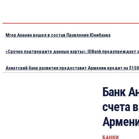
Мгер Ананян вошел в состав Правления Юнибанка
«Срочно подтвердите данные карты»: IDBank предупреждает о
Азиатский банк развития предоставит Армении кредит на $150.
Банк А
счета 
Армен
БАНКИ