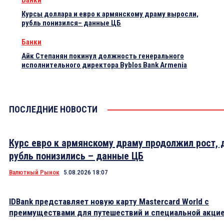
Банки
Курсы доллара и евро к армянскому драму выросли,
рубль понизился– данные ЦБ
Банки
Айк Степанян покинул должность генерального
исполнительного директора Byblos Bank Armenia
ПОСЛЕДНИЕ НОВОСТИ
Курс евро к армянскому драму продолжил рост, 
рубль понизились – данные ЦБ
Валютный Рынок
5.08.2026 18:07
IDBank представляет новую карту Mastercard World с
преимуществами для путешествий и специальной акци