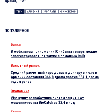
драма). –0–
ТЕГИ
АРМЕНИЯ
ЗАРПЛАТЫ
ФИНСЕКТОР
ПОПУЛЯРНОЕ
Банки
В мобильном приложении Юнибанка теперь можно
зарегистрироваться также с помощью imID
Валютный рынок
Средний расчетный курс драма к доллару в июле в
Армении составлял 366,8 драма против 384,1 драма
годом ранее
Экономика
Visa купит разработчика систем защиты от
мошенничества BioCatch за $2,4 млрд