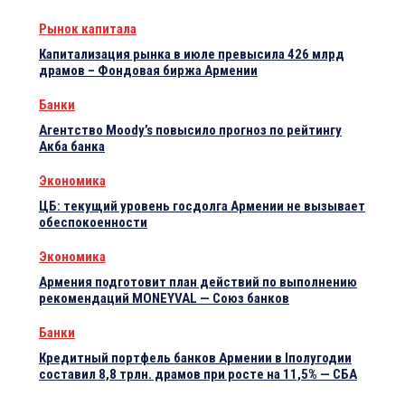
Рынок капитала
Капитализация рынка в июле превысила 426 млрд
драмов – Фондовая биржа Армении
Банки
Агентство Moody’s повысило прогноз по рейтингу
Акба банка
Экономика
ЦБ: текущий уровень госдолга Армении не вызывает
обеспокоенности
Экономика
Армения подготовит план действий по выполнению
рекомендаций MONEYVAL — Союз банков
Банки
Кредитный портфель банков Армении в Iполугодии
составил 8,8 трлн. драмов при росте на 11,5% — СБА