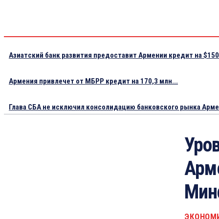
Азиатский банк развития предоставит Армении кредит на $150.
Армения привлечет от МБРР кредит на 170,3 млн...
Глава СБА не исключил консолидацию банковского рынка Арм
Уров
Арм
Мин
ЭКОНОМ