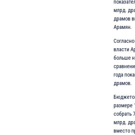
показател
млрд. дра
драмов в
Арамян.
Согласно
власти А
больше н
сравнени
года пок
драмов.
Бюджетом
размере 
собрать 
млрд. др
вместо п