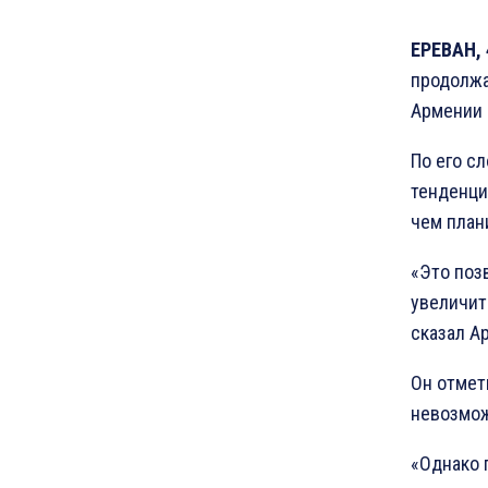
ЕРЕВАН, 
продолжа
Армении 
По его с
тенденци
чем план
«Это поз
увеличит
сказал А
Он отмет
невозмож
«Однако 