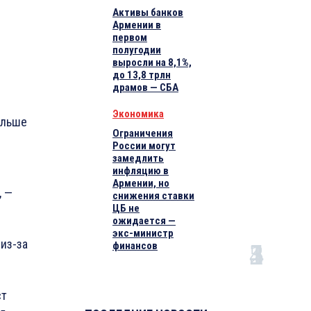
Активы банков
Армении в
первом
в
полугодии
выросли на 8,1%,
до 13,8 трлн
драмов — СБА
Экономика
ольше
Ограничения
России могут
замедлить
инфляцию в
Армении, но
, —
снижения ставки
ЦБ не
ожидается —
экс-министр
 из-за
финансов
ст