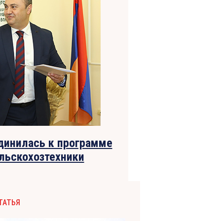
динилась к программе
льскохозтехники
ТАТЬЯ