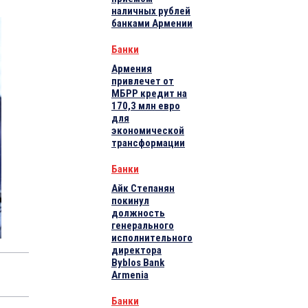
наличных рублей
банками Армении
Банки
Армения
привлечет от
МБРР кредит на
170,3 млн евро
для
экономической
трансформации
Банки
Айк Степанян
покинул
должность
генерального
исполнительного
директора
Byblos Bank
Armenia
Банки