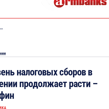
..
ении
ень налоговых сборов в
ении продолжает расти –
фин
ИКА