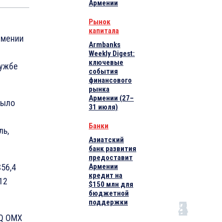
Армении
Рынок
капитала
рмении
Armbanks
Weekly Digest:
ключевые
лужбе
события
финансового
рынка
Армении (27–
было
31 июля)
Банки
ль,
Азиатский
банк развития
предоставит
56,4
Армении
кредит на
12
$150 млн для
бюджетной
поддержки
AQ OMX