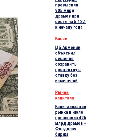
превысили
905 млрд
драмов при
росте на 5.12%
к началу года
Банки
ЦБ Армении
объяснил
решение
сохранить
процентную
ставку без
изменений
Рынок
капитала
Капитализация
рынка в июле
превысила 426
млрд драмов –
Фондовая
биржа