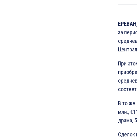
ЕРЕВАН,
за пери
среднев
Централ
При это
приобре
среднев
соответ
В то же
млн., €1
драма, 
Сделок 