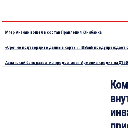
Мгер Ананян вошел в состав Правления Юнибанка
«Срочно подтвердите данные карты»: IDBank предупреждает о
Азиатский банк развития предоставит Армении кредит на $150.
Ком
вну
инв
при