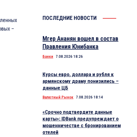
ПОСЛЕДНИЕ НОВОСТИ
вленных
овых –
Мгер Ананян вошел в состав
Правления Юнибанка
Банки
7.08.2026 18:26
Курсы евро, доллара и рубля к
армянскому драму понизились –
данные ЦБ
Валютный Рынок
7.08.2026 18:14
«Срочно подтвердите данные
карты»: IDBank предупреждает о
мошенничестве с бронированием
отелей