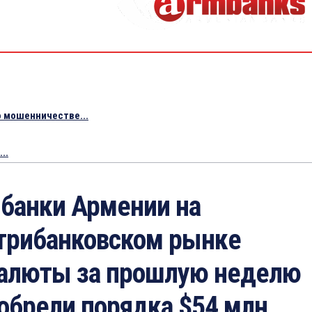
 мошенничестве...
..
банки Армении на
трибанковском рынке
алюты за прошлую неделю
обрели порядка $54 млн.