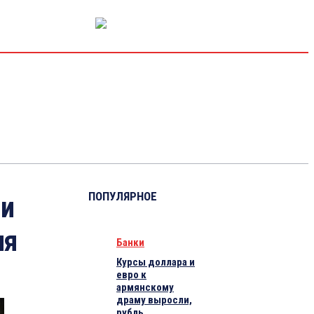
РЫНОК КАПИТАЛА
ЭКОНОМИКА
КРИПТО
ИНТЕРВЬЮ
ПОПУЛЯРНОЕ
ли
ия
Банки
Курсы доллара и
евро к
армянскому
драму выросли,
рубль