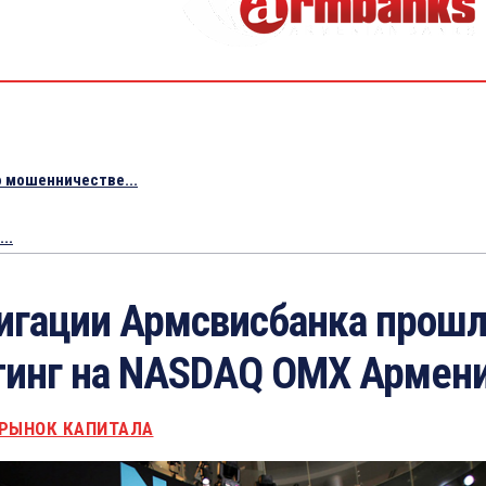
 мошенничестве...
..
игации Армсвисбанка прош
тинг на NASDAQ OMX Армен
РЫНОК КАПИТАЛА