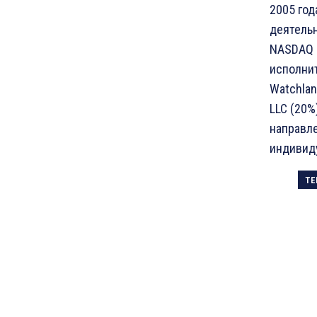
2005 го
деятельн
NASDAQ 
исполнит
Watchlan
LLC (20%
направле
индивиду
ТЕ