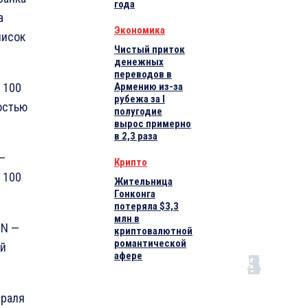
года
а
Экономика
писок
Чистый приток
денежных
переводов в
 100
Армению из-за
рубежа за I
остью
полугодие
вырос примерно
в 2,3 раза
—
Крипто
 100
Жительница
Гонконга
потеряла $3,3
млн в
IN —
криптовалютной
романтической
ой
афере
враля