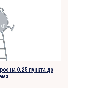
ос на 0,25 пункта до
рама