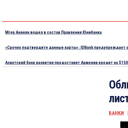
Мгер Ананян вошел в состав Правления Юнибанка
«Срочно подтвердите данные карты»: IDBank предупреждает о
Азиатский банк развития предоставит Армении кредит на $150.
Обл
лис
БАНКИ