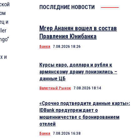
ской
ПОСЛЕДНИЕ НОВОСТИ
ном
ец и
Мгер Ананян вошел в состав
ler
Правления Юнибанка
ngo”
Банки
7.08.2026 18:26
х и
Курсы евро, доллара и рубля к
армянскому драму понизились –
данные ЦБ
Валютный Рынок
7.08.2026 18:14
«Срочно подтвердите данные карты»:
IDBank предупреждает о
мошенничестве с бронированием
отелей
Банки
7.08.2026 16:38