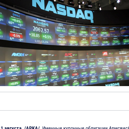
1 августа. /АРКА/.
Именные купонные облигации Армсвис