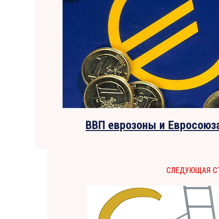
ВВП еврозоны и Евросоюза
СЛЕДУЮЩАЯ С