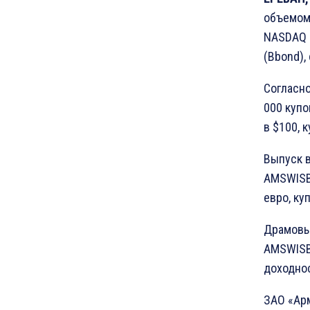
объемом 
NASDAQ 
(Bbond),
Согласн
000 куп
в $100, 
Выпуск в
AMSWISB
евро, ку
Драмовый
AMSWISB
доходнос
ЗАО «Арм