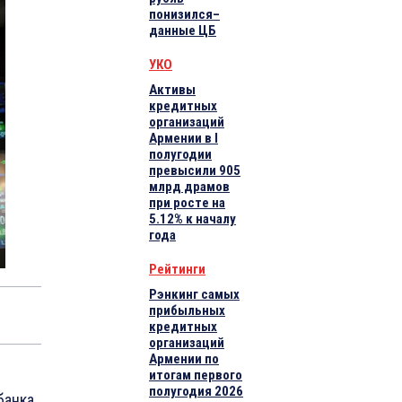
понизился–
данные ЦБ
УКО
Активы
кредитных
организаций
Армении в I
полугодии
превысили 905
млрд драмов
при росте на
5.12% к началу
года
Рейтинги
Рэнкинг самых
прибыльных
кредитных
организаций
Армении по
итогам первого
полугодия 2026
банка