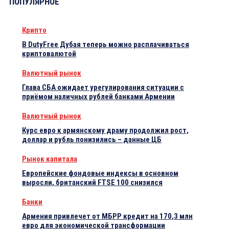
ПОПУЛЯРНОЕ
Крипто
В DutyFree Дубая теперь можно расплачиваться
криптовалютой
Валютный рынок
Глава СБА ожидает урегулирования ситуации с
приёмом наличных рублей банками Армении
Валютный рынок
Курс евро к армянскому драму продолжил рост,
доллар и рубль понизились – данные ЦБ
Рынок капитала
Европейские фондовые индексы в основном
выросли, британский FTSE 100 снизился
Банки
Армения привлечет от МБРР кредит на 170,3 млн
евро для экономической трансформации