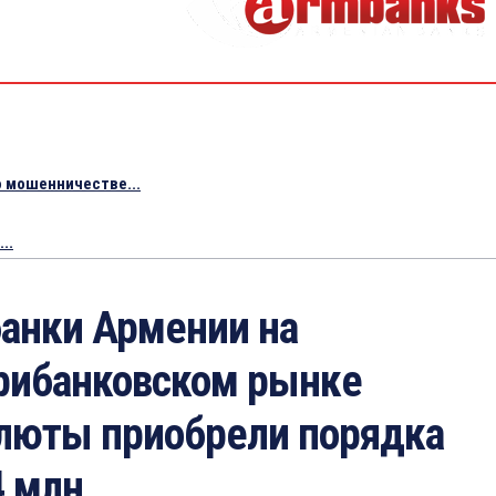
 мошенничестве...
..
анки Армении на
рибанковском рынке
люты приобрели порядка
4 млн.