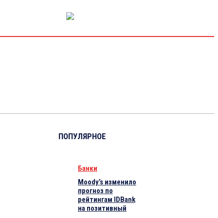
РЫНОК КАПИТАЛА
ЭКОНОМИКА
КРИПТО
ИНТЕРВЬЮ
ПОПУЛЯРНОЕ
Банки
Moody’s изменило
прогноз по
рейтингам IDBank
на позитивный