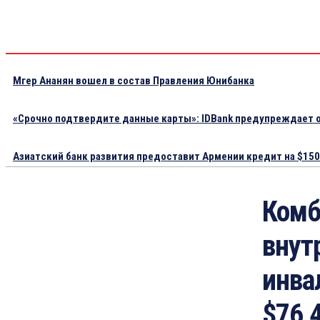
Мгер Ананян вошел в состав Правления Юнибанка
«Срочно подтвердите данные карты»: IDBank предупреждает о
Азиатский банк развития предоставит Армении кредит на $150.
Комб
внут
инва
$76,