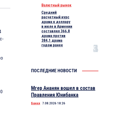
Валютный рынок
Средний
расчетный курс
драма к доллару
в июле в Армении
4
составлял 366,8
драма против
с-
384,1 драма
годом ранее
ло
ПОСЛЕДНИЕ НОВОСТИ
Мгер Ананян вошел в состав
00
Правления Юнибанка
Банки
7.08.2026 18:26