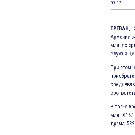
07:07
ЕРЕВАН, 1
Армении за
млн. по с
служба Це
При этом 
приобретен
средневзве
соответст
В то же в
млн., €15,
драма, 582