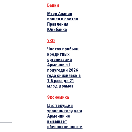
Банки
Мгер Ананян
вошел в состав
Правления
Юнибанка
УКО
Чистая прибыль
кредитных
организаций
Армении в I
полугодии 2026
года снизилась в
1.5 раза до 21
млрд драмов
Экономика
ЦБ: текущий
уровень госдолга
Армении не
вызывает
обеспокоенности