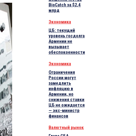
BioCatch за $2,4
млрд
Экономика
ЦБ: текущий
уровень госдолга
Армении не
вызывает
обеспокоенности
Экономика
Ограничения
России могут
замедлить
инфляцию в
Армении, но
снижения ставки
ЦБ не ожидается
— экс-министр
финансов
Валютный рынок