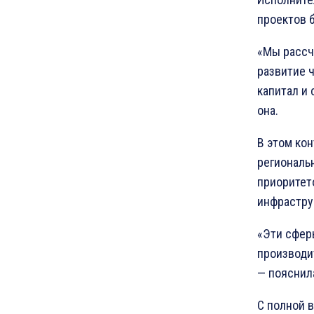
проектов 
«Мы рассч
развитие 
капитал и 
она.
В этом кон
региональ
приоритето
инфрастру
«Эти сфер
производи
— пояснила
С полной 