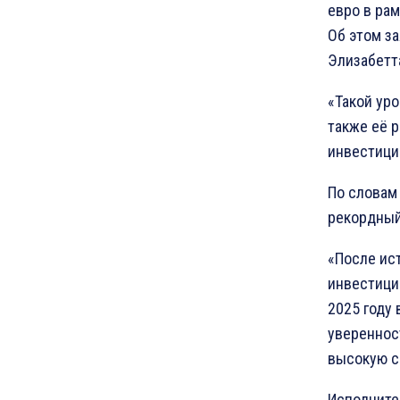
евро в рам
Об этом з
Элизабетт
«Такой ур
также её 
инвестици
По словам
рекордный
«После ист
инвестиции
2025 году 
увереннос
высокую с
Исполните