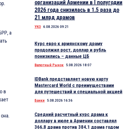
организаций Армении в I полугодии
ор.
2026 года снизилась в 1.5 раза до
21 млрд драмов
УКО
6.08.2026 09:21
РР, а
ать
Курс евро к армянскому драму
продолжил рост, доллар и рубль
понизились – данные ЦБ
Валютный Рынок
5.08.2026 18:07
IDBank представляет новую карту
Mastercard World с преимуществами
о в
для путешествий и специальной акцией
жает
Банки
5.08.2026 16:36
Средний расчетный курс драма к
она.
доллару в июле в Армении составлял
366,8 драма против 384,1 драма годом