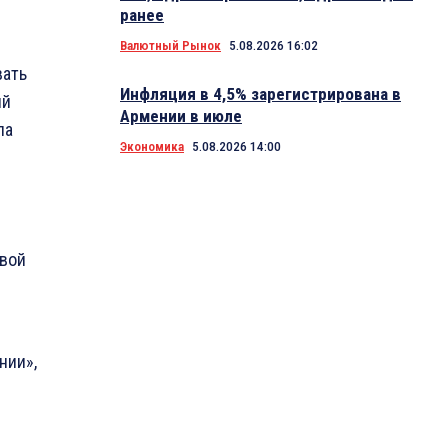
ранее
Валютный Рынок
5.08.2026 16:02
вать
Инфляция в 4,5% зарегистрирована в
ий
Армении в июле
ла
Экономика
5.08.2026 14:00
овой
нии»,