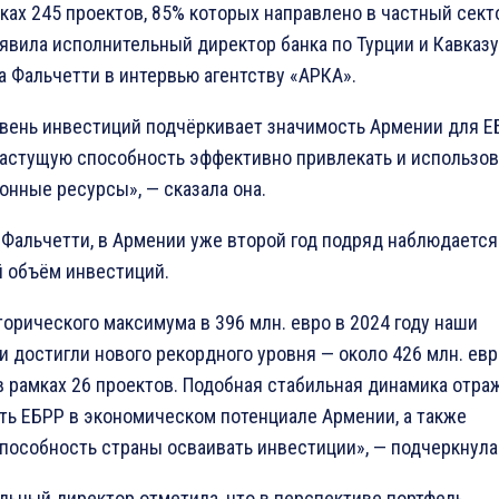
ках 245 проектов, 85% которых направлено в частный сект
аявила исполнительный директор банка по Турции и Кавказу
а Фальчетти в интервью агентству «АРКА».
овень инвестиций подчёркивает значимость Армении для ЕБ
растущую способность эффективно привлекать и использов
онные ресурсы», — сказала она.
 Фальчетти, в Армении уже второй год подряд наблюдается
 объём инвестиций.
орического максимума в 396 млн. евро в 2024 году наши
 достигли нового рекордного уровня — около 426 млн. евр
в рамках 26 проектов. Подобная стабильная динамика отра
ть ЕБРР в экономическом потенциале Армении, а также
пособность страны осваивать инвестиции», — подчеркнула 
льный директор отметила, что в перспективе портфель