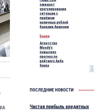
Глава СБА
ожидает
урегулирования
ситуации с
приёмом
наличных рублей
банками Армении
Банки
Агентство
Moody’s
повысило
прогноз по
рейтингу Акба
банка
ПОСЛЕДНИЕ НОВОСТИ
я
Чистая прибыль кредитных
рд.