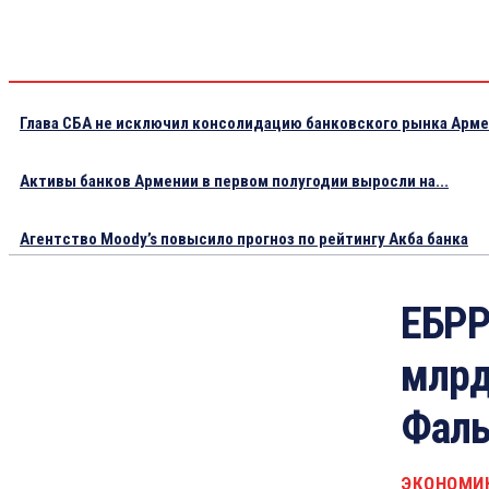
Глава СБА не исключил консолидацию банковского рынка Арм
Активы банков Армении в первом полугодии выросли на...
Агентство Moody’s повысило прогноз по рейтингу Акба банка
ЕБРР
млрд
Фаль
ЭКОНОМИ