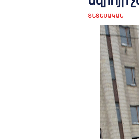
եվրոյի 
ՏՆՏԵՍԱԿԱՆ