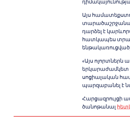
դիմակայունության
Այս համատեքստու
տարածաշրջանայ
դարձել է կարևո
հատկապես տրան
ենթակառուցվածք
«Այս ոլորտներն 
երկարաժամկետ 
սոցիալական համ
պարզաբանել է ն
Հարցազրույցի ա
ծանոթանալ
հետև