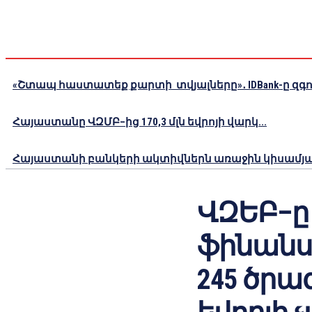
«Շտապ հաստատեք քարտի տվյալները»․ IDBank-ը զգու
Հայաստանը ՎԶՄԲ–ից 170,3 մլն եվրոյի վարկ...
Հայաստանի բանկերի ակտիվներն առաջին կիսամյակո
ՎԶԵԲ–ը
ֆինանսա
245 ծրագ