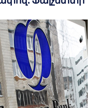
չափով․ Ֆալչետտի