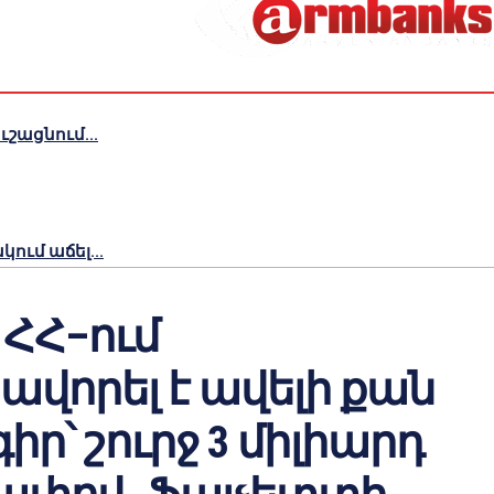
շացնում...
ւմ աճել...
 ՀՀ–ում
վորել է ավելի քան
իր՝ շուրջ 3 միլիարդ