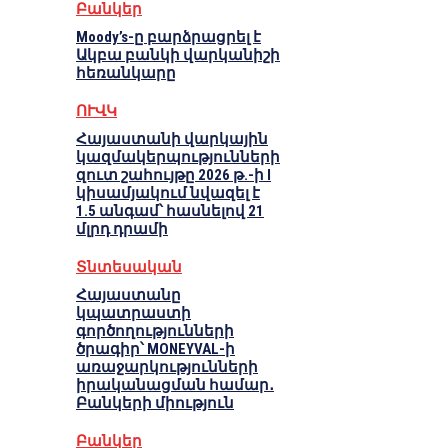
Բանկեր
Moody’s-ը բարձրացրել է
Ակբա բանկի վարկանիշի
հեռանկարը
ՈՒՎԿ
Հայաստանի վարկային
կազմակերպությունների
զուտ շահույթը 2026 թ.-ի I
կիսամյակում նվազել է
1.5 անգամ՝ հասնելով 21
մլրդ դրամի
Տնտեսական
Հայաստանը
կպատրաստի
գործողությունների
ծրագիր՝ MONEYVAL-ի
առաջարկությունների
իրականացման համար․
Բանկերի միություն
Բանկեր