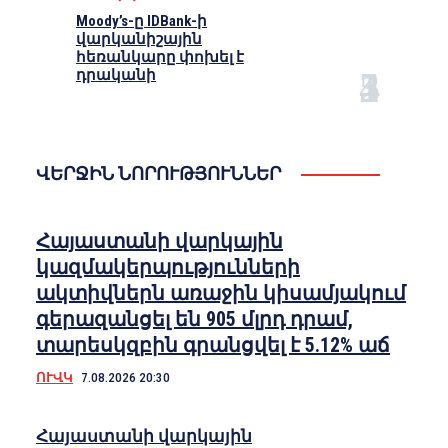
Moody’s-ը IDBank-ի
վարկանիշային
հեռանկարը փոխել է
դրականի
ՎԵՐՋԻՆ ՆՈՐՈՒԹՅՈՒՆՆԵՐ
Հայաստանի վարկային
կազմակերպությունների
ակտիվներն առաջին կիսամյակում
գերազանցել են 905 մլրդ դրամ,
տարեսկզբին գրանցվել է 5.12% աճ
ՈՒՎԿ
7.08.2026 20:30
Հայաստանի վարկային