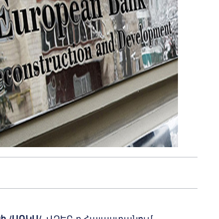
սի
․
/ԱՌԿԱ/
․
ՎԶԵԲ-ը Հայաստանում