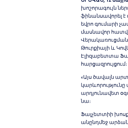
խոշորագույն ներդ
ֆինանսավորել է ա
եվրո գումարի չափ
մասնավոր հատվա
Վերակառուցման
Թուրքիայի և Կով
Էլիզաբետտա Ֆալ
հարցազրույցում։
«Այս ծավալն ար
կարևորությունը մ
արդյունավետ օգտ
նա։
Ֆալչետտիի խոսք
անընդմեջ արձանա