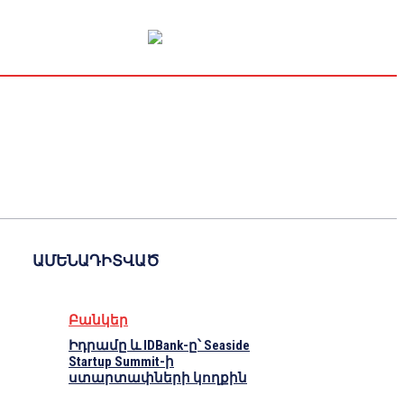
Կապիտալի շուկա
Տնտեսական
Կրիպտո
Հարցազրույց
ԱՄԵՆԱԴԻՏՎԱԾ
Բանկեր
Իդրամը և IDBank-ը՝ Seaside
Startup Summit-ի
ստարտափների կողքին