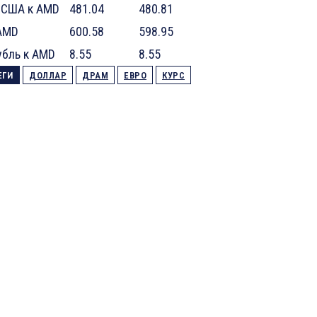
 США к AMD
481.04
480.81
 AMD
600.58
598.95
убль к AMD
8.55
8.55
ЕГИ
ДОЛЛАР
ДРАМ
ЕВРО
КУРС