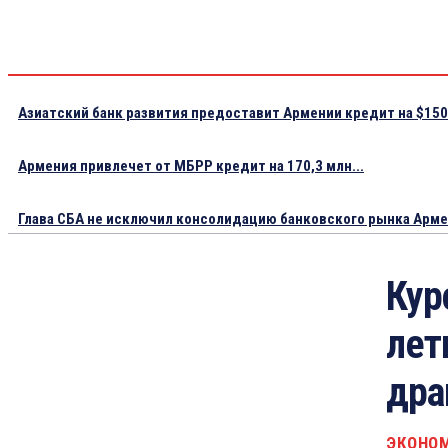
Азиатский банк развития предоставит Армении кредит на $150.
Армения привлечет от МБРР кредит на 170,3 млн...
Глава СБА не исключил консолидацию банковского рынка Арм
Кур
лет
дра
ЭКОНО