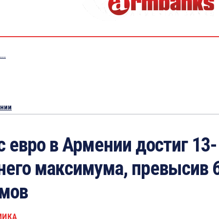
..
ении
с евро в Армении достиг 13-
него максимума, превысив 
мов
МИКА