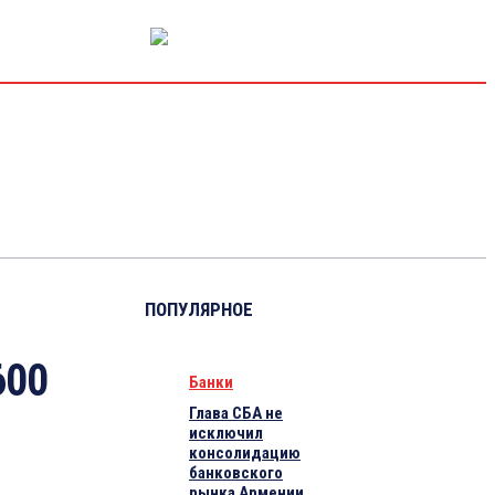
РЫНОК КАПИТАЛА
ЭКОНОМИКА
КРИПТО
ИНТЕРВЬЮ
ПОПУЛЯРНОЕ
600
Банки
Глава СБА не
исключил
консолидацию
банковского
рынка Армении