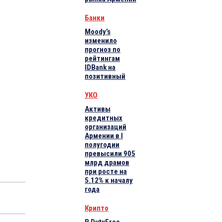
Банки
Moody’s
изменило
прогноз по
рейтингам
IDBank на
позитивный
УКО
Активы
кредитных
организаций
Армении в I
полугодии
превысили 905
млрд драмов
при росте на
5.12% к началу
года
Крипто