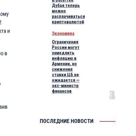
В DutyFree
Дубая теперь
можно
кому
расплачиваться
2
криптовалютой
кта и
Экономика
Ограничения
России могут
о в
замедлить
инфляцию в
Армении, но
снижения
ставки ЦБ не
ожидается —
у
экс-министр
финансов
авив
ПОСЛЕДНИЕ НОВОСТИ