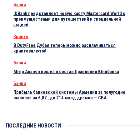
Банки
IDBank представляет новую карту Mastercard World с
преимуществами для путешествий и специальной
акцией
Крипто
В DutyFree Дубая теперь можно расплачиваться
криптовалютой
Банки
Мгер Ананян вошел в состав Правления Юнибанка
Банки
Прибыль банковской системы Армении за полугодие
выросла на 6,8%, до 214 млрд драмов — СБА
ПОСЛЕДНИЕ НОВОСТИ