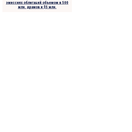
эмиссиях облигаций объемом в 500
млн. драмов и $5 млн.