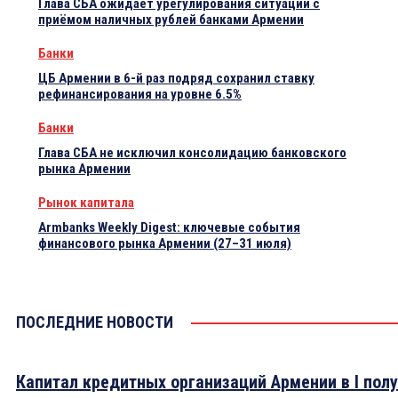
Глава СБА ожидает урегулирования ситуации с
приёмом наличных рублей банками Армении
Банки
ЦБ Армении в 6-й раз подряд сохранил ставку
рефинансирования на уровне 6.5%
Банки
Глава СБА не исключил консолидацию банковского
рынка Армении
Рынок капитала
Armbanks Weekly Digest: ключевые события
финансового рынка Армении (27–31 июля)
ПОСЛЕДНИЕ НОВОСТИ
Капитал кредитных организаций Армении в I пол