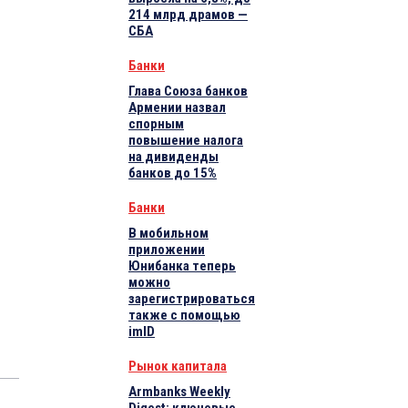
214 млрд драмов —
СБА
Банки
Глава Союза банков
Армении назвал
спорным
повышение налога
на дивиденды
банков до 15%
Банки
В мобильном
приложении
Юнибанка теперь
можно
зарегистрироваться
также с помощью
imID
Рынок капитала
Armbanks Weekly