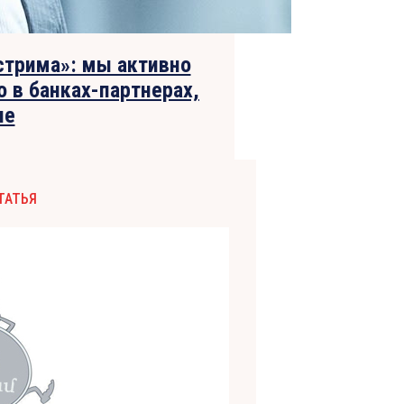
стрима»: мы активно
о в банках-партнерах,
ле
ТАТЬЯ