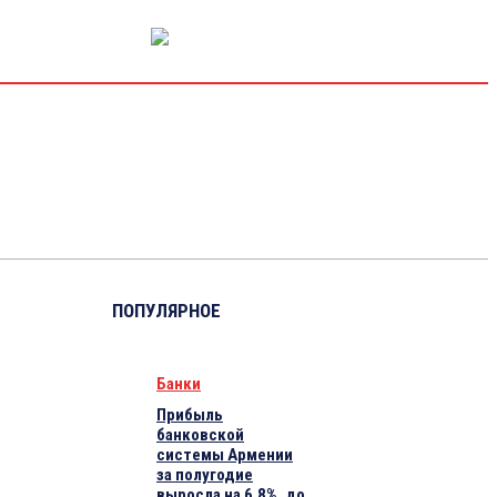
РЫНОК КАПИТАЛА
ЭКОНОМИКА
КРИПТО
ИНТЕРВЬЮ
ПОПУЛЯРНОЕ
Банки
Прибыль
банковской
системы Армении
за полугодие
выросла на 6,8%, до