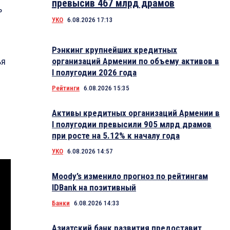
превысив 467 млрд драмов
ь
УКО
6.08.2026 17:13
Рэнкинг крупнейших кредитных
ья
организаций Армении по объему активов в
I полугодии 2026 года
Рейтинги
6.08.2026 15:35
Активы кредитных организаций Армении в
I полугодии превысили 905 млрд драмов
при росте на 5.12% к началу года
УКО
6.08.2026 14:57
Moody’s изменило прогноз по рейтингам
IDBank на позитивный
Банки
6.08.2026 14:33
Азиатский банк развития предоставит