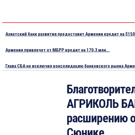
Азиатский банк развития предоставит Армении кредит на $150.
Армения привлечет от МБРР кредит на 170,3 млн...
Глава СБА не исключил консолидацию банковского рынка Арм
Благотворит
АГРИКОЛЬ БАН
расширению о
Сюнике