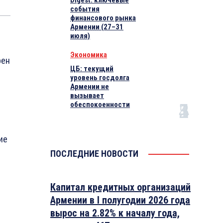
Digest: ключевые
события
финансового рынка
Армении (27–31
июля)
Экономика
рен
ЦБ: текущий
уровень госдолга
Армении не
вызывает
обеспокоенности
ие
ПОСЛЕДНИЕ НОВОСТИ
Капитал кредитных организаций
Армении в I полугодии 2026 года
вырос на 2.82% к началу года,