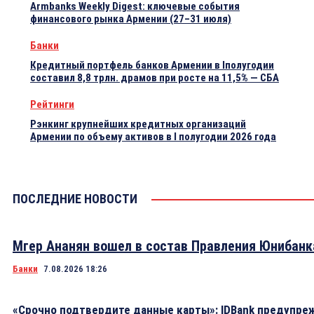
Armbanks Weekly Digest: ключевые события
финансового рынка Армении (27–31 июля)
Банки
Кредитный портфель банков Армении в Iполугодии
составил 8,8 трлн. драмов при росте на 11,5% — СБА
Рейтинги
Рэнкинг крупнейших кредитных организаций
Армении по объему активов в I полугодии 2026 года
ПОСЛЕДНИЕ НОВОСТИ
Мгер Ананян вошел в состав Правления Юнибанк
Банки
7.08.2026 18:26
«Срочно подтвердите данные карты»: IDBank предупре