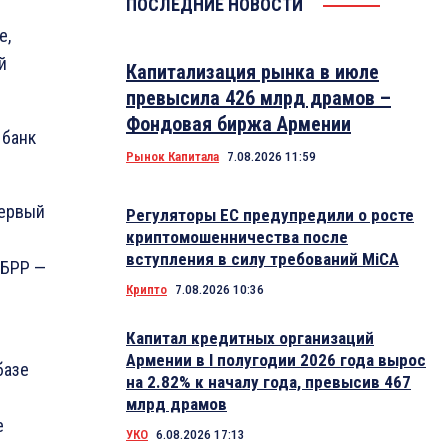
ПОСЛЕДНИЕ НОВОСТИ
е,
й
Капитализация рынка в июле
превысила 426 млрд драмов –
Фондовая биржа Армении
 банк
Рынок Капитала
7.08.2026 11:59
первый
Регуляторы ЕС предупредили о росте
криптомошенничества после
вступления в силу требований MiCA
ЕБРР —
Крипто
7.08.2026 10:36
Капитал кредитных организаций
Армении в I полугодии 2026 года вырос
базе
на 2.82% к началу года, превысив 467
В
млрд драмов
е
УКО
6.08.2026 17:13