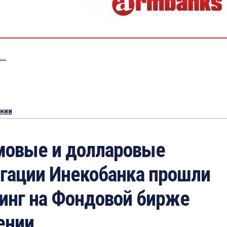
..
ении
мовые и долларовые
гации Инекобанка прошли
инг на Фондовой бирже
ении