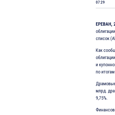
07:29
ЕРЕВАН, 
облигаци
список (
Как сооб
облигации
и купонн
по итогам
Драмовые 
млрд. др
9,75%.
Финансовы