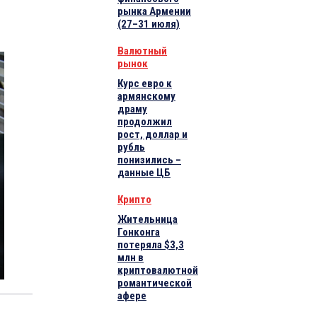
рынка Армении
(27–31 июля)
Валютный
рынок
Курс евро к
армянскому
драму
продолжил
рост, доллар и
рубль
понизились –
данные ЦБ
Крипто
Жительница
Гонконга
потеряла $3,3
млн в
криптовалютной
романтической
афере