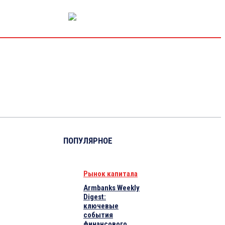
РЫНОК КАПИТАЛА
ЭКОНОМИКА
КРИПТО
ИНТЕРВЬЮ
ПОПУЛЯРНОЕ
Рынок капитала
Armbanks Weekly
Digest:
ключевые
события
финансового