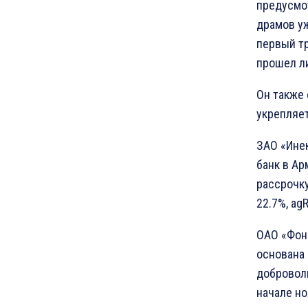
предусмот
драмов уж
первый т
прошел ли
Он также 
укрепляет
ЗАО «Инек
банк в Ар
рассрочку
22.7%, agR
ОАО «Фон
основана 
доброволь
начале но