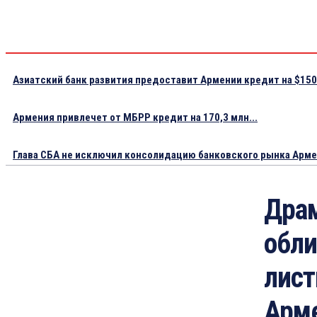
Азиатский банк развития предоставит Армении кредит на $150.
Армения привлечет от МБРР кредит на 170,3 млн...
Глава СБА не исключил консолидацию банковского рынка Арм
Дра
обли
лист
Арм