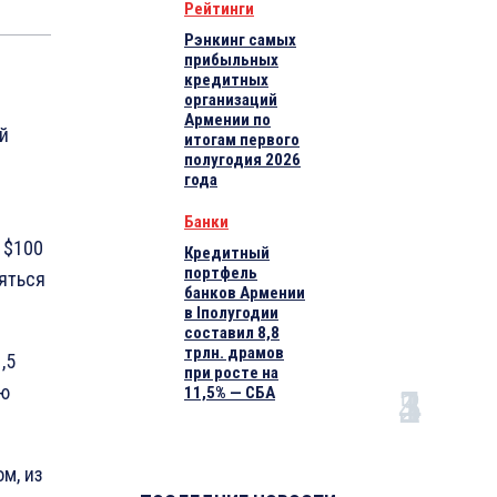
Рейтинги
Рэнкинг самых
прибыльных
кредитных
организаций
Армении по
й
итогам первого
полугодия 2026
года
Банки
 $100
Кредитный
портфель
яться
банков Армении
в Iполугодии
составил 8,8
трлн. драмов
,5
при росте на
ью
11,5% — СБА
м, из