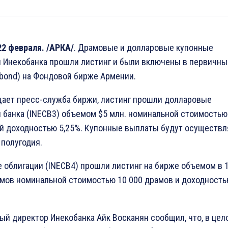
22 февраля. /АРКА/
. Драмовые и долларовые купонные
и Инекобанка прошли листинг и были включены в первичны
Abond) на Фондовой бирже Армении.
щает пресс-служба биржи, листинг прошли долларовые
 банка (INECB3) объемом $5 млн. номинальной стоимостью
ой доходностью 5,25%. Купонные выплаты будут осуществл
 полугодия.
облигации (INECB4) прошли листинг на бирже объемом в 1
амов номинальной стоимостью 10 000 драмов и доходност
й директор Инекобанка Айк Восканян сообщил, что, в цело