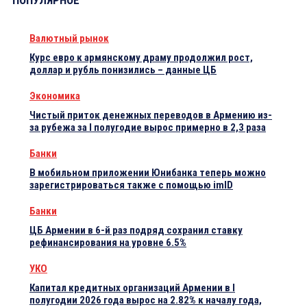
ПОПУЛЯРНОЕ
Валютный рынок
Курс евро к армянскому драму продолжил рост,
доллар и рубль понизились – данные ЦБ
Экономика
Чистый приток денежных переводов в Армению из-
за рубежа за I полугодие вырос примерно в 2,3 раза
Банки
В мобильном приложении Юнибанка теперь можно
зарегистрироваться также с помощью imID
Банки
ЦБ Армении в 6-й раз подряд сохранил ставку
рефинансирования на уровне 6.5%
УКО
Капитал кредитных организаций Армении в I
полугодии 2026 года вырос на 2.82% к началу года,