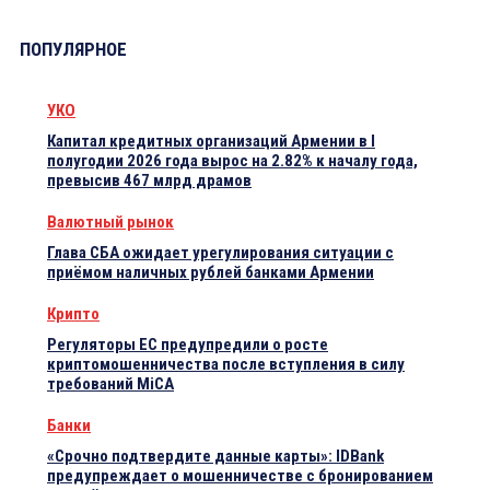
ПОПУЛЯРНОЕ
УКО
Капитал кредитных организаций Армении в I
полугодии 2026 года вырос на 2.82% к началу года,
превысив 467 млрд драмов
Валютный рынок
Глава СБА ожидает урегулирования ситуации с
приёмом наличных рублей банками Армении
Крипто
Регуляторы ЕС предупредили о росте
криптомошенничества после вступления в силу
требований MiCA
Банки
«Срочно подтвердите данные карты»: IDBank
предупреждает о мошенничестве с бронированием