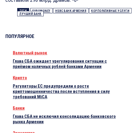
ТЕГИ
EUROMONEY
HSBC БАНК АРМЕНИЯ
КОРПОРАТИВНЫЕ УСЛУГИ
ЛУЧШИЙ БАНК
ПОПУЛЯРНОЕ
Валютный рынок
Глава СБА ожидает урегулирования ситуации с
приёмом наличных рублей банками Армении
Крипто
Регуляторы ЕС предупредили о росте
криптомошенничества после вступления в силу
требований MiCA
Банки
Глава СБА не исключил консолидацию банковского
рынка Армении
Экономика