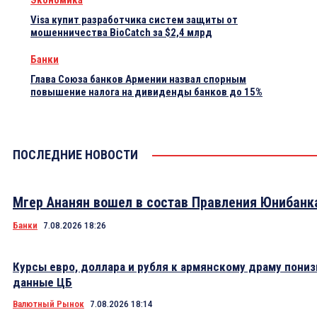
Visa купит разработчика систем защиты от
мошенничества BioCatch за $2,4 млрд
Банки
Глава Союза банков Армении назвал спорным
повышение налога на дивиденды банков до 15%
ПОСЛЕДНИЕ НОВОСТИ
Мгер Ананян вошел в состав Правления Юнибанк
Банки
7.08.2026 18:26
Курсы евро, доллара и рубля к армянскому драму пониз
данные ЦБ
Валютный Рынок
7.08.2026 18:14