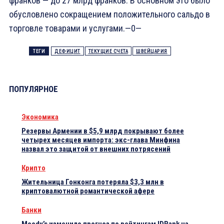
франков — до 27 млрд франков. В основном это было
обусловлено сокращением положительного сальдо в
торговле товарами и услугами.—0—
ТЕГИ
ДЕФИЦИТ
ТЕКУЩИЕ СЧЕТА
ШВЕЙЦАРИЯ
ПОПУЛЯРНОЕ
Экономика
Резервы Армении в $5,9 млрд покрывают более
четырех месяцев импорта: экс-глава Минфина
назвал это защитой от внешних потрясений
Крипто
Жительница Гонконга потеряла $3,3 млн в
криптовалютной романтической афере
Банки