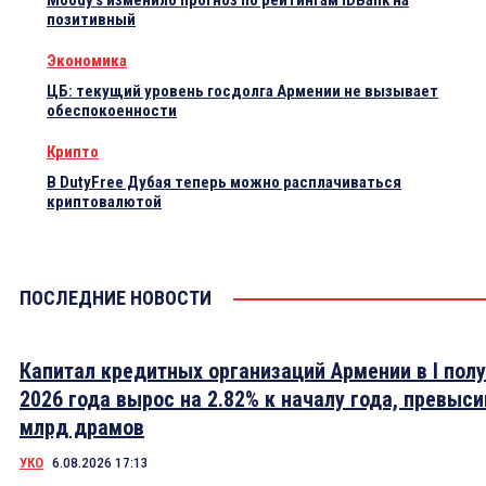
Moody’s изменило прогноз по рейтингам IDBank на
позитивный
Экономика
ЦБ: текущий уровень госдолга Армении не вызывает
обеспокоенности
Крипто
В DutyFree Дубая теперь можно расплачиваться
криптовалютой
ПОСЛЕДНИЕ НОВОСТИ
Капитал кредитных организаций Армении в I пол
2026 года вырос на 2.82% к началу года, превыси
млрд драмов
УКО
6.08.2026 17:13