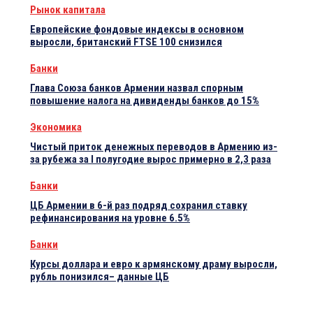
Рынок капитала
Европейские фондовые индексы в основном
выросли, британский FTSE 100 снизился
Банки
Глава Союза банков Армении назвал спорным
повышение налога на дивиденды банков до 15%
Экономика
Чистый приток денежных переводов в Армению из-
за рубежа за I полугодие вырос примерно в 2,3 раза
Банки
ЦБ Армении в 6-й раз подряд сохранил ставку
рефинансирования на уровне 6.5%
Банки
Курсы доллара и евро к армянскому драму выросли,
рубль понизился– данные ЦБ