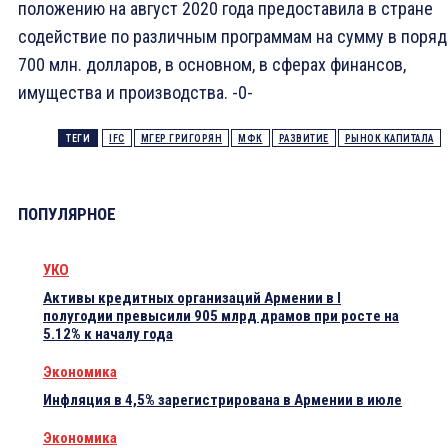
положению на август 2020 года предоставила в стране
содействие по различным программам на сумму в поряд
700 млн. долларов, в основном, в сферах финансов,
имущества и производства. -0-
ТЕГИ
IFC
МГЕР ГРИГОРЯН
МФК
РАЗВИТИЕ
РЫНОК КАПИТАЛА
ПОПУЛЯРНОЕ
УКО
Активы кредитных организаций Армении в I
полугодии превысили 905 млрд драмов при росте на
5.12% к началу года
Экономика
Инфляция в 4,5% зарегистрирована в Армении в июле
Экономика