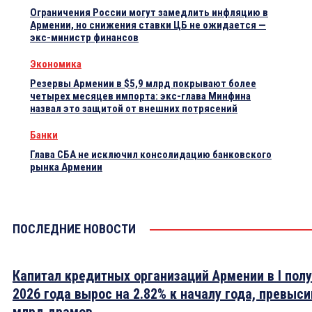
Ограничения России могут замедлить инфляцию в
Армении, но снижения ставки ЦБ не ожидается —
экс-министр финансов
Экономика
Резервы Армении в $5,9 млрд покрывают более
четырех месяцев импорта: экс-глава Минфина
назвал это защитой от внешних потрясений
Банки
Глава СБА не исключил консолидацию банковского
рынка Армении
ПОСЛЕДНИЕ НОВОСТИ
Капитал кредитных организаций Армении в I пол
2026 года вырос на 2.82% к началу года, превыси