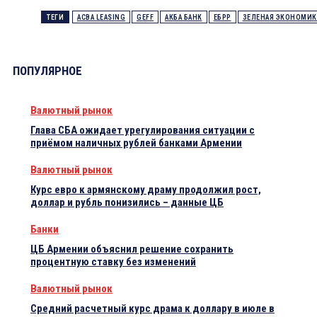
ТЕГИ
ACBA LEASING
GEFF
АКБА БАНК
ЕБРР
ЗЕЛЕНАЯ ЭКОНОМИК
ПОПУЛЯРНОЕ
Валютный рынок
Глава СБА ожидает урегулирования ситуации с
приёмом наличных рублей банками Армении
Валютный рынок
Курс евро к армянскому драму продолжил рост,
доллар и рубль понизились – данные ЦБ
Банки
ЦБ Армении объяснил решение сохранить
процентную ставку без изменений
Валютный рынок
Средний расчетный курс драма к доллару в июле в