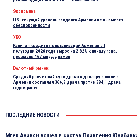
Экономика
ЦБ: текущий уровень госдолга Армении не вызывает
обеспокоенности
УКО
Капитал кредитных организаций Армении в I
полугодии 2026 года вырос на 2.82% к началу года,
превысив 467 млрд драмов
Валютный рынок
Средний расчетный курс драма к доллару в июле в
Армении составлял 366,8 драма против 384,1 драма
годом ранее
ПОСЛЕДНИЕ НОВОСТИ
Мгер Ананян вошел в состав Правления Юнибанк