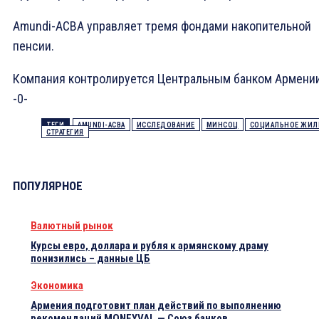
Amundi-ACBA управляет тремя фондами накопительной
пенсии.
Компания контролируется Центральным банком Армении
-0-
ТЕГИ
AMUNDI-ACBA
ИССЛЕДОВАНИЕ
МИНСОЦ
СОЦИАЛЬНОЕ ЖИЛ
СТРАТЕГИЯ
ПОПУЛЯРНОЕ
Валютный рынок
Курсы евро, доллара и рубля к армянскому драму
понизились – данные ЦБ
Экономика
Армения подготовит план действий по выполнению
рекомендаций MONEYVAL — Союз банков