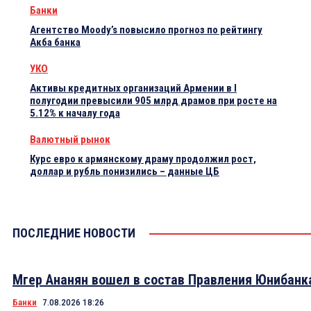
Банки
Агентство Moody’s повысило прогноз по рейтингу
Акба банка
УКО
Активы кредитных организаций Армении в I
полугодии превысили 905 млрд драмов при росте на
5.12% к началу года
Валютный рынок
Курс евро к армянскому драму продолжил рост,
доллар и рубль понизились – данные ЦБ
ПОСЛЕДНИЕ НОВОСТИ
Мгер Ананян вошел в состав Правления Юнибанк
Банки
7.08.2026 18:26