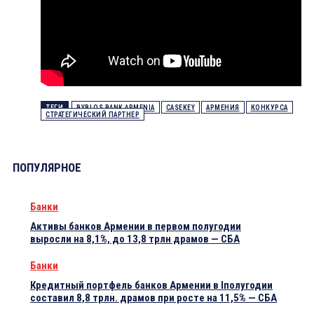
ТЕГИ
BYBLOS BANK ARMENIA
CASEKEY
АРМЕНИЯ
КОНКУРСА
СТРАТЕГИЧЕСКИЙ ПАРТНЕР
ПОПУЛЯРНОЕ
Банки
Активы банков Армении в первом полугодии
выросли на 8,1%, до 13,8 трлн драмов — СБА
Банки
Кредитный портфель банков Армении в Iполугодии
составил 8,8 трлн. драмов при росте на 11,5% — СБА