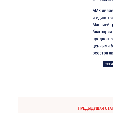
AMX являе
и единств
Миссией г
благоприя
предложен
ценными б
реестра а
ТЕГИ
ПРЕДЫДУЩАЯ СТА