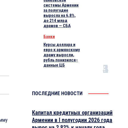
банковской
системы Армении
за полугодие
выросла на 6,8%,
до 214 млрд
драмов — СБА
Банки
Курсы доллара и
евро к армянскому
драму выросли,
рубль понизился–
данные ЦБ
ПОСЛЕДНИЕ НОВОСТИ
Капитал кредитных организаций
Армении в I полугодии 2026 года
умму
вырос на 2.82% к началу года,