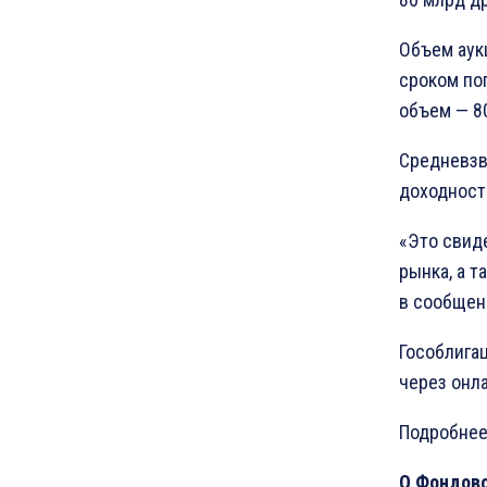
Объем аук
сроком по
объем — 8
Средневзв
доходность
«Это свид
рынка, а т
в сообщен
Гособлига
через онла
Подробнее
O Фондов