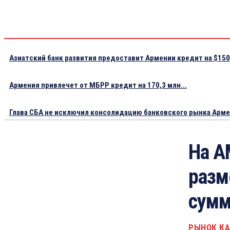
Азиатский банк развития предоставит Армении кредит на $150.
Армения привлечет от МБРР кредит на 170,3 млн...
Глава СБА не исключил консолидацию банковского рынка Арм
На А
разм
сумм
РЫНОК К