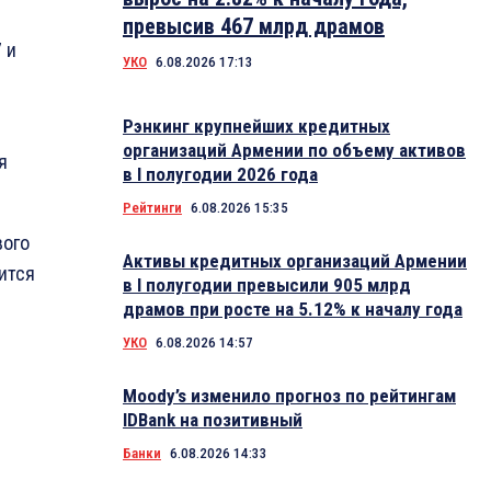
превысив 467 млрд драмов
 и
УКО
6.08.2026 17:13
Рэнкинг крупнейших кредитных
организаций Армении по объему активов
я
в I полугодии 2026 года
Рейтинги
6.08.2026 15:35
вого
Активы кредитных организаций Армении
ится
в I полугодии превысили 905 млрд
драмов при росте на 5.12% к началу года
УКО
6.08.2026 14:57
Moody’s изменило прогноз по рейтингам
IDBank на позитивный
Банки
6.08.2026 14:33