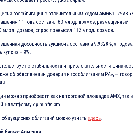
циона гособлигаций с отличительным кодом AMGB1129A357
гашения 11 года составил 80 млрд. драмов, размещенный
0 млрд. драмов, спрос превысил 112 млрд. драмов.
ешенная доходность аукциона составила 9,9328%, а годова
 купона – 9%.
етельствует о стабильности и привлекательности финансо
акже об обеспечении доверия к гособлигациям РА», — говор
ии.
ции можно приобрести как на торговой площадке АМХ, так и
йн-платформу gp.minfin.am.
 об аукционах облигаций можно узнать
здесь
.
ой бирже Армении