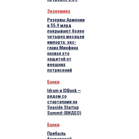
Экономика
Резервы Армении
в $5,9 млрд
покрывают более
четырех месяцев
импорта: экс-
глава Минфина
назвал это
защитой от
внешних
потрясений
Банки
Idram и IDBank —
рядом со
стартапами на
Seaside Startup
Summit (ВИДЕО)
Банки
Прибыль