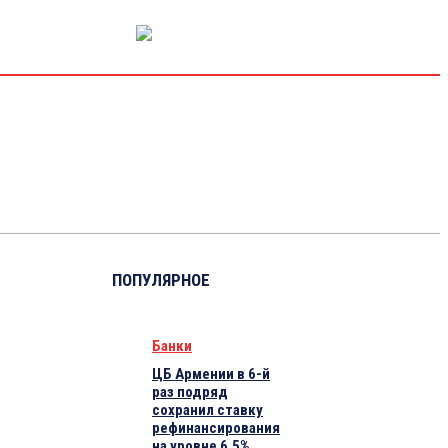
РЫНОК КАПИТАЛА
ЭКОНОМИКА
КРИПТО
ИНТЕРВЬЮ
ПОПУЛЯРНОЕ
Банки
ЦБ Армении в 6-й
раз подряд
сохранил ставку
рефинансирования
на уровне 6.5%