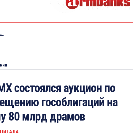
..
ении
МХ состоялся аукцион по
ещению гособлигаций на
у 80 млрд драмов
АПИТАЛА