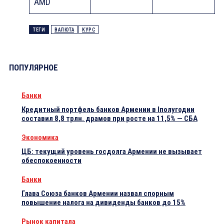
AMD
ТЕГИ
ВАЛЮТА
КУРС
ПОПУЛЯРНОЕ
Банки
Кредитный портфель банков Армении в Iполугодии
составил 8,8 трлн. драмов при росте на 11,5% — СБА
Экономика
ЦБ: текущий уровень госдолга Армении не вызывает
обеспокоенности
Банки
Глава Союза банков Армении назвал спорным
повышение налога на дивиденды банков до 15%
Рынок капитала