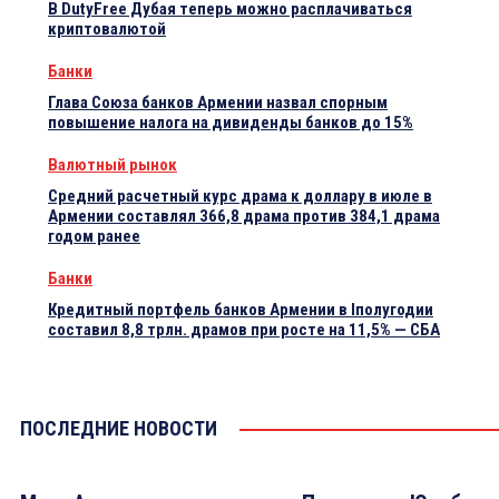
В DutyFree Дубая теперь можно расплачиваться
криптовалютой
Банки
Глава Союза банков Армении назвал спорным
повышение налога на дивиденды банков до 15%
Валютный рынок
Средний расчетный курс драма к доллару в июле в
Армении составлял 366,8 драма против 384,1 драма
годом ранее
Банки
Кредитный портфель банков Армении в Iполугодии
составил 8,8 трлн. драмов при росте на 11,5% — СБА
ПОСЛЕДНИЕ НОВОСТИ