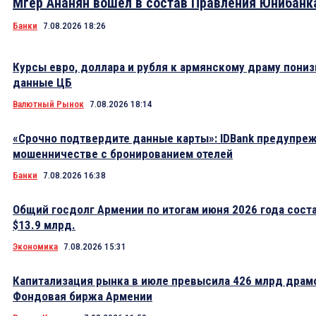
Мгер Ананян вошел в состав Правления Юнибанк
Банки
7.08.2026 18:26
Курсы евро, доллара и рубля к армянскому драму пониз
данные ЦБ
Валютный Рынок
7.08.2026 18:14
«Срочно подтвердите данные карты»: IDBank предупре
мошенничестве с бронированием отелей
Банки
7.08.2026 16:38
Общий госдолг Армении по итогам июня 2026 года сост
$13.9 млрд.
Экономика
7.08.2026 15:31
Капитализация рынка в июле превысила 426 млрд драм
Фондовая биржа Армении