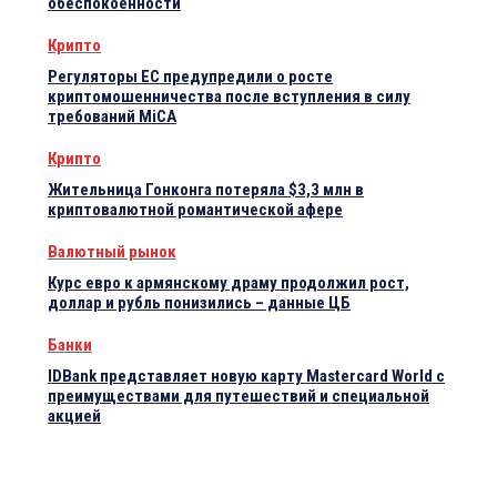
обеспокоенности
Крипто
Регуляторы ЕС предупредили о росте
криптомошенничества после вступления в силу
требований MiCA
Крипто
Жительница Гонконга потеряла $3,3 млн в
криптовалютной романтической афере
Валютный рынок
Курс евро к армянскому драму продолжил рост,
доллар и рубль понизились – данные ЦБ
Банки
IDBank представляет новую карту Mastercard World с
преимуществами для путешествий и специальной
акцией