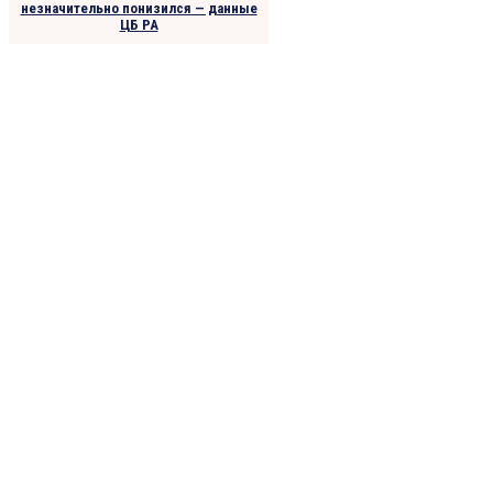
незначительно понизился — данные
ЦБ РА