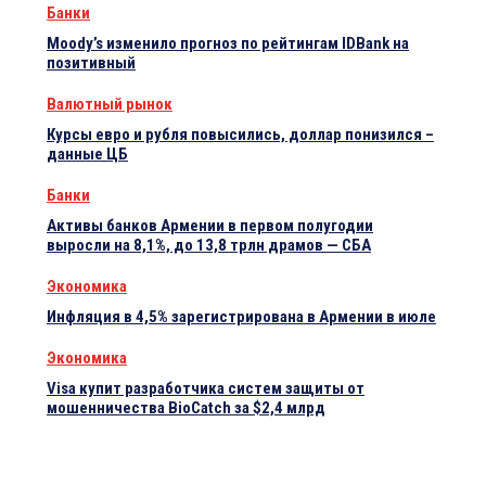
Банки
Moody’s изменило прогноз по рейтингам IDBank на
позитивный
Валютный рынок
Курсы евро и рубля повысились, доллар понизился –
данные ЦБ
Банки
Активы банков Армении в первом полугодии
выросли на 8,1%, до 13,8 трлн драмов — СБА
Экономика
Инфляция в 4,5% зарегистрирована в Армении в июле
Экономика
Visa купит разработчика систем защиты от
мошенничества BioCatch за $2,4 млрд