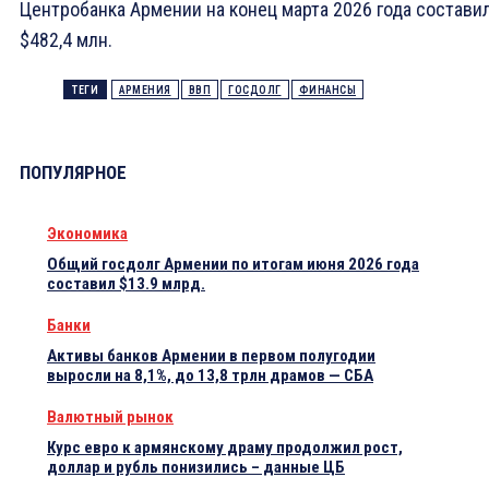
Центробанка Армении на конец марта 2026 года состави
$482,4 млн.
ТЕГИ
АРМЕНИЯ
ВВП
ГОСДОЛГ
ФИНАНСЫ
ПОПУЛЯРНОЕ
Экономика
Общий госдолг Армении по итогам июня 2026 года
составил $13.9 млрд.
Банки
Активы банков Армении в первом полугодии
выросли на 8,1%, до 13,8 трлн драмов — СБА
Валютный рынок
Курс евро к армянскому драму продолжил рост,
доллар и рубль понизились – данные ЦБ