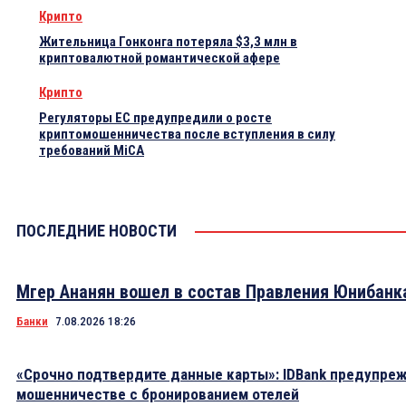
Крипто
Жительница Гонконга потеряла $3,3 млн в
криптовалютной романтической афере
Крипто
Регуляторы ЕС предупредили о росте
криптомошенничества после вступления в силу
требований MiCA
ПОСЛЕДНИЕ НОВОСТИ
Мгер Ананян вошел в состав Правления Юнибанк
Банки
7.08.2026 18:26
«Срочно подтвердите данные карты»: IDBank предупре
мошенничестве с бронированием отелей