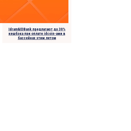
Idram&IDBank предлагают до 30%
кешбэка при оплате idcoin-ами в
бассейнах этим летом