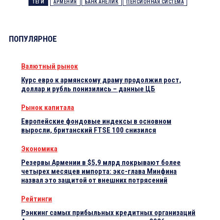
ТЕГИ
АРМЕНИЯ
БАНК АНЕЛИК
ПЕНСИОННАЯ СИСТЕМА
ПОПУЛЯРНОЕ
Валютный рынок
Курс евро к армянскому драму продолжил рост,
доллар и рубль понизились – данные ЦБ
Рынок капитала
Европейские фондовые индексы в основном
выросли, британский FTSE 100 снизился
Экономика
Резервы Армении в $5,9 млрд покрывают более
четырех месяцев импорта: экс-глава Минфина
назвал это защитой от внешних потрясений
Рейтинги
Рэнкинг самых прибыльных кредитных организаций