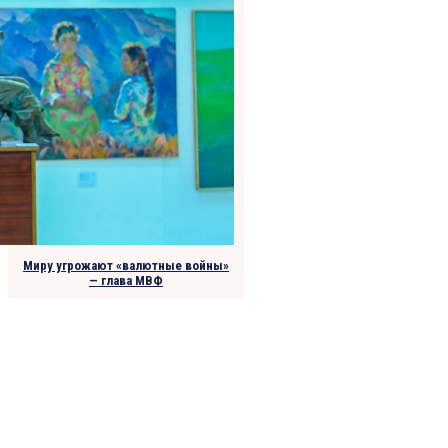
Миру угрожают «валютные войны»
— глава МВФ