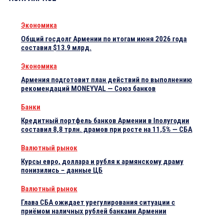
Экономика
Общий госдолг Армении по итогам июня 2026 года
составил $13.9 млрд.
Экономика
Армения подготовит план действий по выполнению
рекомендаций MONEYVAL — Союз банков
Банки
Кредитный портфель банков Армении в Iполугодии
составил 8,8 трлн. драмов при росте на 11,5% — СБА
Валютный рынок
Курсы евро, доллара и рубля к армянскому драму
понизились – данные ЦБ
Валютный рынок
Глава СБА ожидает урегулирования ситуации с
приёмом наличных рублей банками Армении