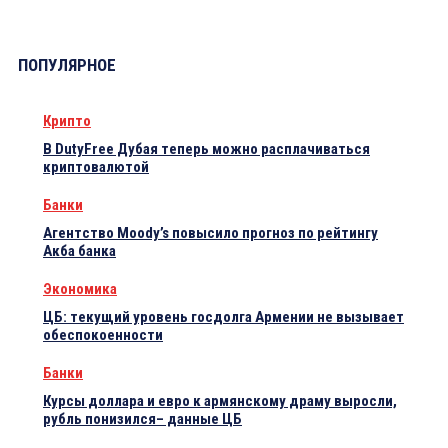
ПОПУЛЯРНОЕ
Крипто
В DutyFree Дубая теперь можно расплачиваться
криптовалютой
Банки
Агентство Moody’s повысило прогноз по рейтингу
Акба банка
Экономика
ЦБ: текущий уровень госдолга Армении не вызывает
обеспокоенности
Банки
Курсы доллара и евро к армянскому драму выросли,
рубль понизился– данные ЦБ