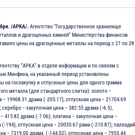
бря. /АРКА/.
Агентство “Государственное хранилище
еталлов и драгоценных камней” Министерства финансов
авило цены на драгоценные металлы на период с 21 по 28
гентству “АРКА” в отделе информации и по связям с
ью Минфина, на указанный период установлены
 на госзакупку и отпускные цены для одного грамма
ого металла (для стандартного слитка): золото –
 – 19968.31 драма (-205.17), отпускная цена – 21704.69
; серебро – закупочная цена – 382.55 драма (-6.5),
– 415.82 драма (-7.06); платина – закупочная цена –
(-194), отпускная цена – 20030.67 рама (-210.87); паллади
на – 7319.00 драма (-144.02), отпускная цена – 7955.44