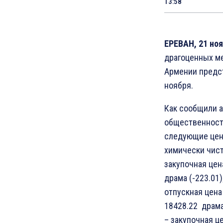
13:58
ЕРЕВАН, 21 ноя
драгоценных м
Армении предст
ноября.
Как сообщили а
общественност
следующие цены
химически чист
закупочная цена
драма (-223.01)
отпускная цена 
18428.22 драма 
– закупочная це