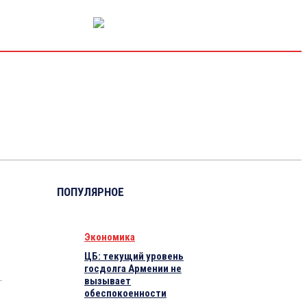
РЫНОК КАПИТАЛА
ЭКОНОМИКА
КРИПТО
ИНТЕРВЬЮ
ПОПУЛЯРНОЕ
Экономика
ЦБ: текущий уровень
госдолга Армении не
вызывает
обеспокоенности