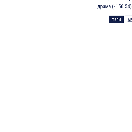
драма (-156.54).
ТЕГИ
А