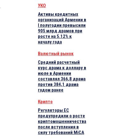
УКО
Активы кредитных
организаций Армении в
I полугодии превысили
905 млрд драмов при
росте на 5.12% к
началу года
Валютный рынок
Средний расчетный
курс драма к доллару в
июле в Армении
составлял 366,8 драма
против 384,1 драма
годом ранее
Крипто
Регуляторы ЕС
предупредили о росте
криптомошенничества
й
после вступления в
силу требований MiCA