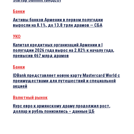
Startup Summit (ВИДЕО)
Банки
Активы банков Армении в первом полугодии
выросли на 8,1%, до 13,8 трлн драмов — СБА
УКО
Капитал кредитных организаций Армении в I
полугодии 2026 года вырос на 2.82% к началу года,
превысив 467 млрд драмов
Банки
IDBank представляет новую карту Mastercard World с
преимуществами для путешествий и специальной
акцией
Валютный рынок
Курс евро к армянскому драму продолжил рост,
доллар и рубль понизились – данные ЦБ